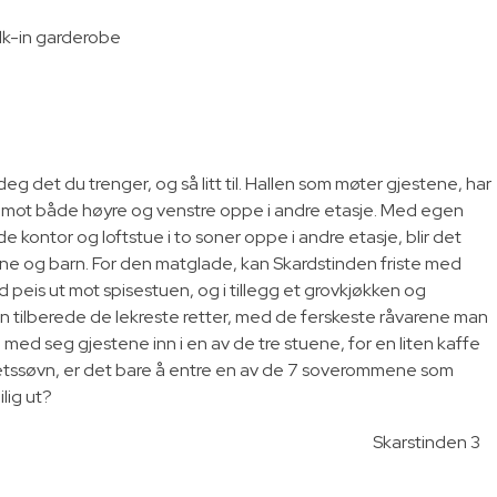
lk-in garderobe
deg det du trenger, og så litt til. Hallen som møter gjestene, har
 mot både høyre og venstre oppe i andre etasje. Med egen
 kontor og loftstue i to soner oppe i andre etasje, blir det
e og barn. For den matglade, kan Skardstinden friste med
peis ut mot spisestuen, og i tillegg et grovkjøkken og
n tilberede de lekreste retter, med de ferskeste råvarene man
a med seg gjestene inn i en av de tre stuene, for en liten kaffe
etssøvn, er det bare å entre en av de 7 soverommene som
ilig ut?