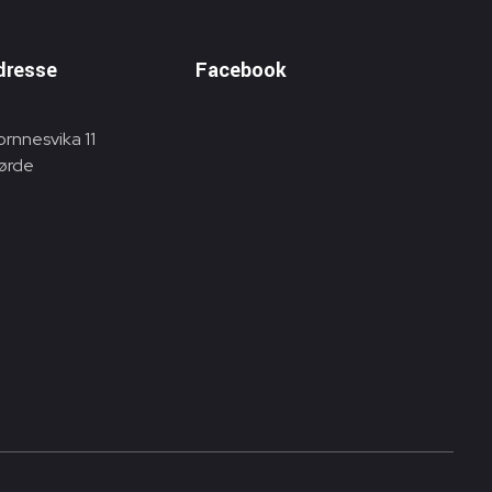
dresse
Facebook
ornnesvika 11
ørde