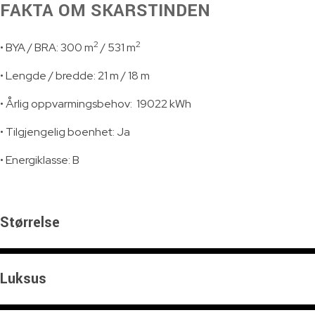
FAKTA OM SKARSTINDEN
2
2
• BYA / BRA: 300 m
/ 531 m
• Lengde / bredde: 21 m / 18 m
• Årlig oppvarmingsbehov: 19022 kWh
• Tilgjengelig boenhet:
Ja
• Energiklasse:
B
Størrelse
Luksus