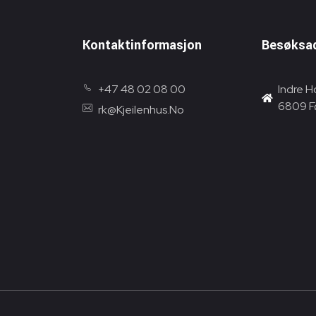
Kontaktinformasjon
Besøksa
+47 48 02 08 00
Indre H
6809 F
rk@Kjeilenhus.No