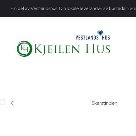
Ein del av Vestlandshus. Din lokale leverandør av bustadar i Su
Kjeilen Hus AS - Din leverandør av bustadar
Lang erfaring, høg kompetanse og skikkeleg service