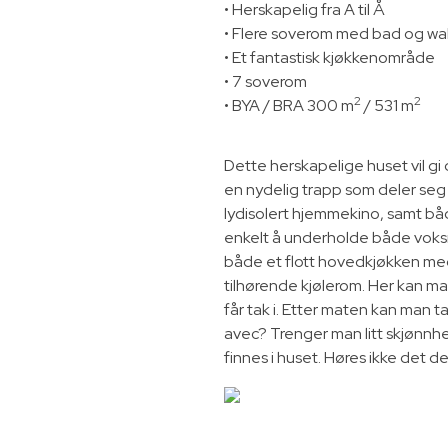
• Herskapelig fra A til Å
• Flere soverom med bad og wa
• Et fantastisk kjøkkenområde
• 7 soverom
2
2
•
BYA / BRA 300 m
/ 531 m
Dette herskapelige huset vil gi 
en nydelig trapp som deler seg
lydisolert hjemmekino, samt både
enkelt å underholde både voksn
både et flott hovedkjøkken med 
tilhørende kjølerom. Her kan ma
får tak i. Etter maten kan man t
avec? Trenger man litt skjønnh
finnes i huset. Høres ikke det de